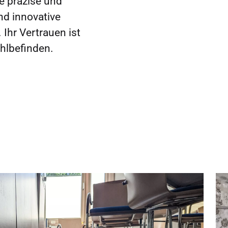
e präzise und
nd innovative
Ihr Vertrauen ist
hlbefinden.