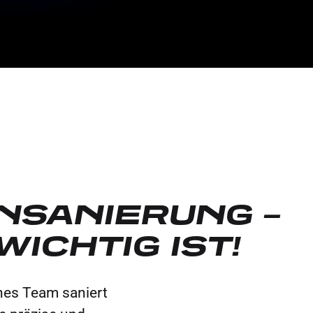
NSANIERUNG –
ICHTIG IST!
nes Team saniert