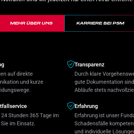
MEHR ÜBER UNS
KARRIERE BEI PSM
og
Transparenz
en auf direkte
Durch klare Vorgehensw
kation und kurze
gute Dokumentation sind
eidungswege.
Abläufe stets nachvollzi
fallservice
Erfahrung
d 24 Stunden 365 Tage im
Erfahrung ist unser Fun
 Sie im Einsatz.
Schadensfälle kompetent
und individuelle Lösunge